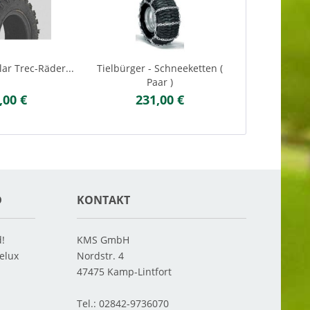
lar Trec-Räder...
Tielbürger - Schneeketten (
Paar )
,00 €
231,00 €
D
KONTAKT
d!
KMS GmbH
elux
Nordstr. 4
47475
Kamp-Lintfort
Tel.:
02842-9736070