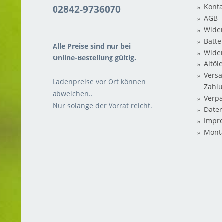
Konta
02842-9736070
AGB
Wider
Batte
Alle Preise sind nur bei
Wide
Online-Bestellung gültig.
Altöl
Vers
Ladenpreise vor Ort können
Zahl
abweichen..
Verp
Nur solange der Vorrat reicht.
Date
Impr
Mont