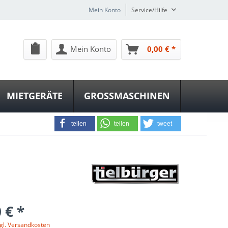
Mein Konto
Service/Hilfe
Mein Konto
0,00 € *
MIETGERÄTE
GROSSMASCHINEN
teilen
teilen
tweet
 € *
gl. Versandkosten