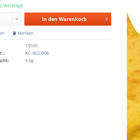
 2 Werktage
In den
Warenkorb
hen
Merken
19595
r.:
KC-002-006
cht:
5 kg