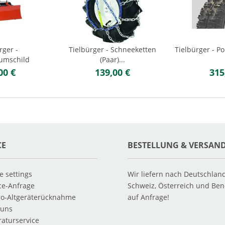
rger -
Tielbürger - Schneeketten
Tielbürger - Po
umschild
(Paar)...
00 €
139,00 €
315
CE
BESTELLUNG & VERSAN
e settings
Wir liefern nach Deutschlan
ce-Anfrage
Schweiz, Österreich und Ben
ro-Altgeräterücknahme
auf Anfrage!
 uns
aturservice