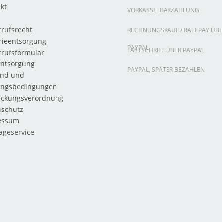
kt
VORKASSE
BARZAHLUNG
rufsrecht
RECHNUNGSKAUF / RATEPAY ÜB
rieentsorgung
PAYPAL
LASTSCHRIFT ÜBER PAYPAL
rrufsformular
entsorgung
PAYPAL, SPÄTER BEZAHLEN
and und
ungsbedingungen
ackungsverordnung
nschutz
essum
ageservice