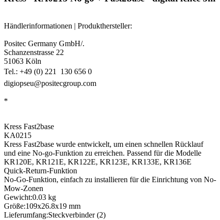
Händlerinformationen | Produkthersteller:
Positec Germany GmbH/.
Schanzenstrasse 22
51063 Köln
Tel.: +49 (0) 221  130 656 0
digiopseu@positecgroup.com
*
Kress Fast2base
KA0215
Kress Fast2base wurde entwickelt, um einen schnellen Rücklauf
und eine No-go-Funktion zu erreichen. Passend für die Modelle
KR120E, KR121E, KR122E, KR123E, KR133E, KR136E
Quick-Return-Funktion
No-Go-Funktion, einfach zu installieren für die Einrichtung von No-
Mow-Zonen
Gewicht:0.03 kg
Größe:109x26.8x19 mm
Lieferumfang:Steckverbinder (2)