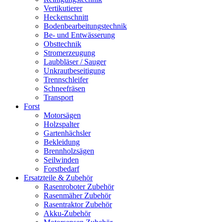
Vertikutierer
Heckenschnitt
Bodenbearbeitungstechnik
Be- und Entwässerung
Obsttechnik
Stromerzeugung
Laubbläser / Sauger
Unkrautbeseitigung
Trennschleifer
Schneefräsen
Transport
Forst
Motorsägen
Holzspalter
Gartenhächsler
Bekleidung
Brennholzsägen
Seilwinden
Forstbedarf
Ersatzteile & Zubehör
Rasenroboter Zubehör
Rasenmäher Zubehör
Rasentraktor Zubehör
Akku-Zubehör