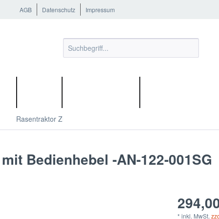
AGB
Datenschutz
Impressum
OR
SHOP
WERKZEUGE
POOLROBOTER
Rasentraktor Zubehör
Tielbürger Anbaugeräte
 mit Bedienhebel -AN-122-001SG
294,00
* inkl. MwSt.
zz