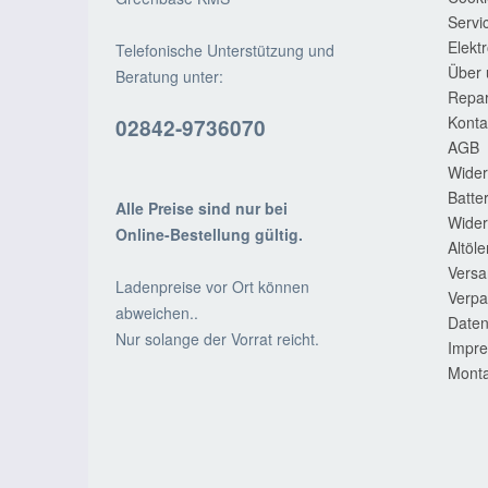
Servi
Elekt
Telefonische Unterstützung und
Über 
Beratung unter:
Repar
Konta
02842-9736070
AGB
Wider
Batte
Alle Preise sind nur bei
Wider
Online-Bestellung gültig.
Altöl
Versa
Ladenpreise vor Ort können
Verpa
abweichen..
Daten
Nur solange der Vorrat reicht.
Impr
Monta