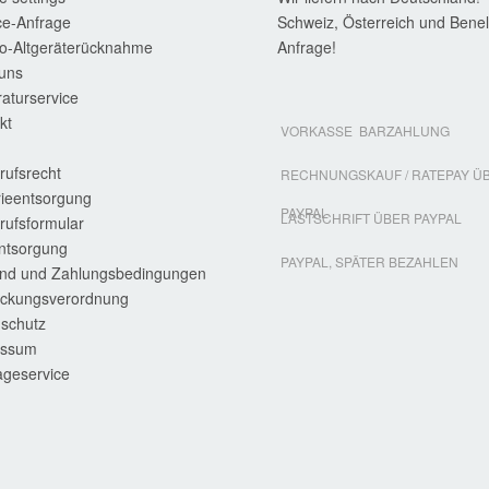
ce-Anfrage
Schweiz, Österreich und Benel
ro-Altgeräterücknahme
Anfrage!
uns
aturservice
kt
VORKASSE
BARZAHLUNG
rufsrecht
RECHNUNGSKAUF / RATEPAY Ü
rieentsorgung
PAYPAL
LASTSCHRIFT ÜBER PAYPAL
rufsformular
entsorgung
PAYPAL, SPÄTER BEZAHLEN
nd und Zahlungsbedingungen
ckungsverordnung
schutz
essum
geservice