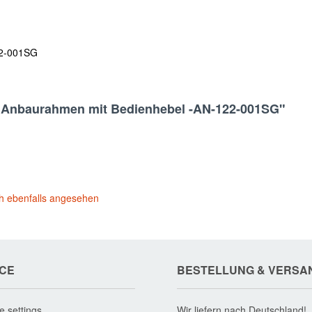
22-001SG
 - Anbaurahmen mit Bedienhebel -AN-122-001SG"
h ebenfalls angesehen
ICE
BESTELLUNG & VERSA
e settings
Wir liefern nach Deutschland!