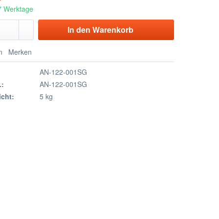
 7 Werktage
In den
Warenkorb
n
Merken
AN-122-001SG
.:
AN-122-001SG
cht:
5 kg