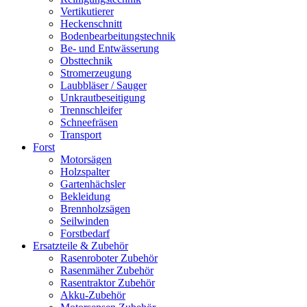
Vertikutierer
Heckenschnitt
Bodenbearbeitungstechnik
Be- und Entwässerung
Obsttechnik
Stromerzeugung
Laubbläser / Sauger
Unkrautbeseitigung
Trennschleifer
Schneefräsen
Transport
Forst
Motorsägen
Holzspalter
Gartenhächsler
Bekleidung
Brennholzsägen
Seilwinden
Forstbedarf
Ersatzteile & Zubehör
Rasenroboter Zubehör
Rasenmäher Zubehör
Rasentraktor Zubehör
Akku-Zubehör