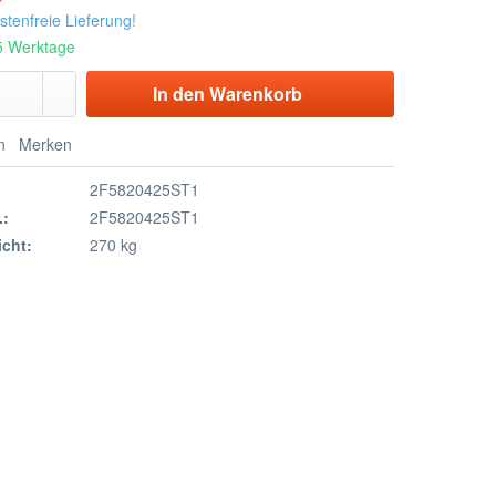
tenfreie Lieferung!
 5 Werktage
In den
Warenkorb
n
Merken
2F5820425ST1
.:
2F5820425ST1
cht:
270 kg