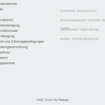
aturservice
kt
VORKASSE
BARZAHLUNG
rufsrecht
RECHNUNGSKAUF / RATEPAY Ü
rieentsorgung
PAYPAL
LASTSCHRIFT ÜBER PAYPAL
rufsformular
entsorgung
PAYPAL, SPÄTER BEZAHLEN
nd und Zahlungsbedingungen
ckungsverordnung
schutz
essum
geservice
KMS GmbH
Ihr Partner