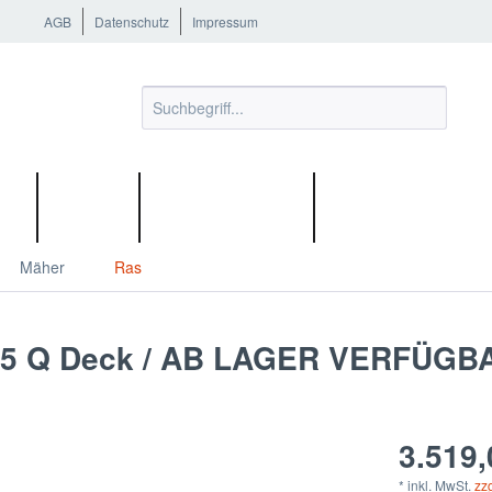
AGB
Datenschutz
Impressum
OR
SHOP
WERKZEUGE
POOLROBOTER
Mäher
Rasentraktoren
l. 95 Q Deck / AB LAGER VERFÜGB
3.519,
* inkl. MwSt.
zz