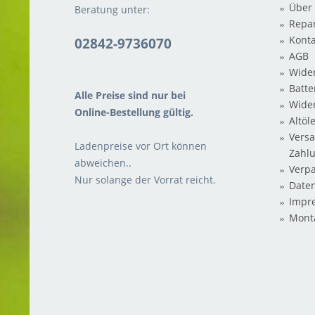
Über
Beratung unter:
Repar
Konta
02842-9736070
AGB
Wider
Batte
Alle Preise sind nur bei
Wide
Online-Bestellung gültig.
Altöl
Vers
Ladenpreise vor Ort können
Zahl
abweichen..
Verp
Nur solange der Vorrat reicht.
Date
Impr
Mont