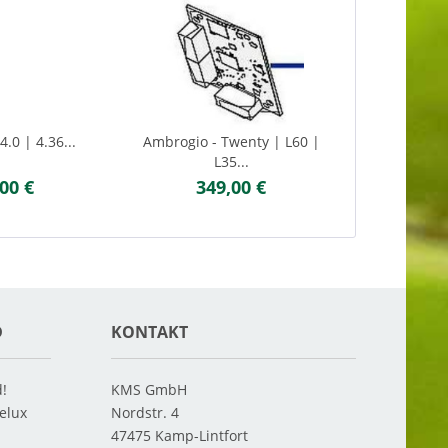
.0 | 4.36...
Ambrogio - Twenty | L60 |
L35...
00 €
349,00 €
D
KONTAKT
d!
KMS GmbH
elux
Nordstr. 4
47475
Kamp-Lintfort