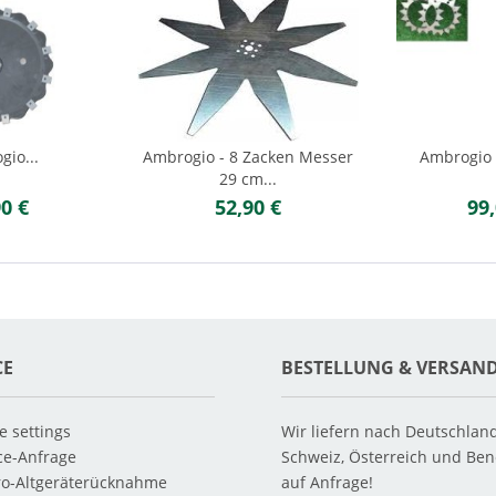
io...
Ambrogio - 8 Zacken Messer
Ambrogio 4
29 cm...
90 €
52,90 €
99,
CE
BESTELLUNG & VERSAN
e settings
Wir liefern nach Deutschlan
ce-Anfrage
Schweiz, Österreich und Ben
ro-Altgeräterücknahme
auf Anfrage!