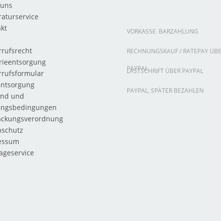
 uns
aturservice
kt
VORKASSE
BARZAHLUNG
rufsrecht
RECHNUNGSKAUF / RATEPAY ÜB
rieentsorgung
PAYPAL
LASTSCHRIFT ÜBER PAYPAL
rrufsformular
entsorgung
PAYPAL, SPÄTER BEZAHLEN
and und
ungsbedingungen
ackungsverordnung
nschutz
essum
ageservice