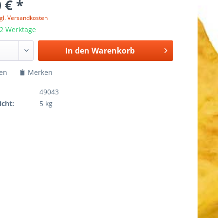
 € *
gl. Versandkosten
 2 Werktage
In den
Warenkorb
hen
Merken
49043
cht:
5 kg