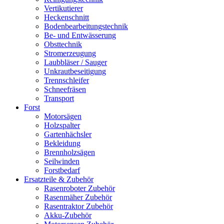
Vertikutierer
Heckenschnitt
Bodenbearbeitungstechnik
Be- und Entwässerung
Obsttechnik
Stromerzeugung
Laubbläser / Sauger
Unkrautbeseitigung
Trennschleifer
Schneefräsen
Transport
Forst
Motorsägen
Holzspalter
Gartenhächsler
Bekleidung
Brennholzsägen
Seilwinden
Forstbedarf
Ersatzteile & Zubehör
Rasenroboter Zubehör
Rasenmäher Zubehör
Rasentraktor Zubehör
Akku-Zubehör