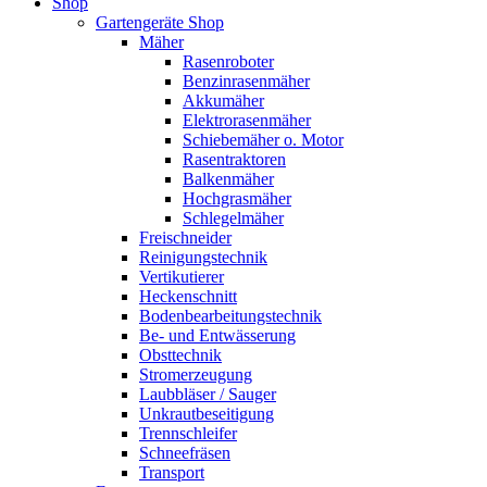
Shop
Gartengeräte Shop
Mäher
Rasenroboter
Benzinrasenmäher
Akkumäher
Elektrorasenmäher
Schiebemäher o. Motor
Rasentraktoren
Balkenmäher
Hochgrasmäher
Schlegelmäher
Freischneider
Reinigungstechnik
Vertikutierer
Heckenschnitt
Bodenbearbeitungstechnik
Be- und Entwässerung
Obsttechnik
Stromerzeugung
Laubbläser / Sauger
Unkrautbeseitigung
Trennschleifer
Schneefräsen
Transport